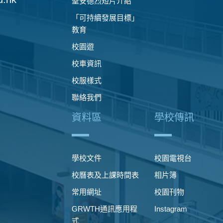
聖安德烈短片介紹
「可持續發展目標」
教育
校園遊
校車資訊
校服樣式
聯絡我們
資料區
學校傳訊
學校文件
校園電視台
校曆表及上課時間表
相片簿
常用網址
校園刊物
GRWTH通訊應用程
Instagram
式