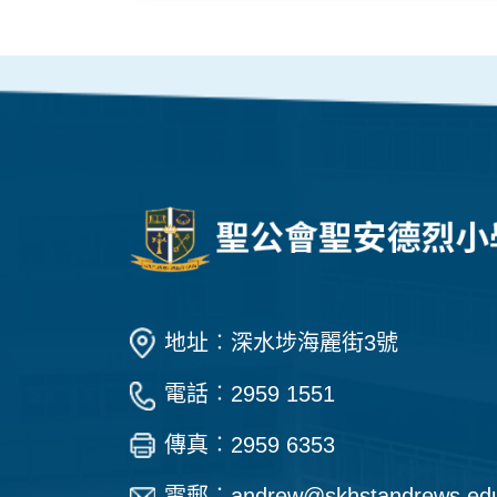
地址︰深水埗海麗街3號
電話︰2959 1551
傳真︰2959 6353
電郵︰
andrew@skhstandrews.ed