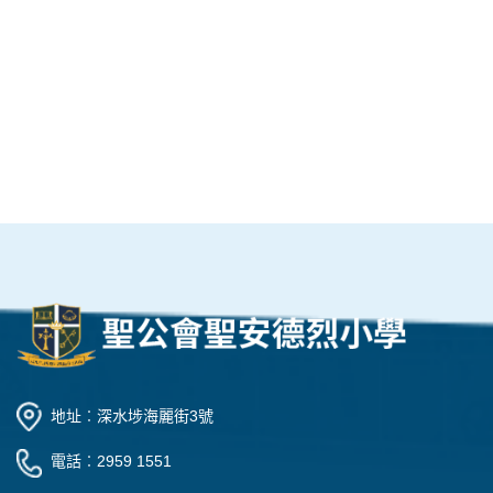
地址︰深水埗海麗街3號
電話︰2959 1551