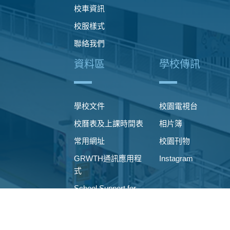
校車資訊
校服樣式
聯絡我們
資料區
學校傳訊
學校文件
校園電視台
校曆表及上課時間表
相片簿
常用網址
校園刊物
GRWTH通訊應用程
Instagram
式
School Support for
Non-Chinese
Speaking Students