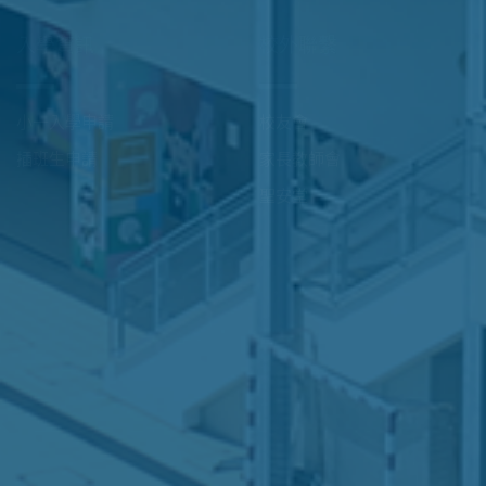
學校文件
校園電視台
校曆表及上課時間表
相片簿
常用網址
校園刊物
GRWTH通訊應用程式
Instagram
School Support for Non-
Chinese Speaking Students
入學資訊
校外聯繫
小一入學申請
校友會
插班生申請
家長教師會
聖安堂