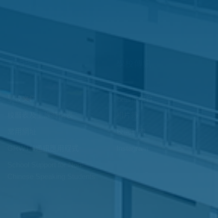
學生成長
學生成就
正向教育
升中概況
宗教教育
校外比賽成績
領袖訓練
校內學生表現
多元智能課
星期六收費興趣班
校隊
學習之旅 ‧ 境外交流
國民教育
其他活動
資料區
學校傳訊