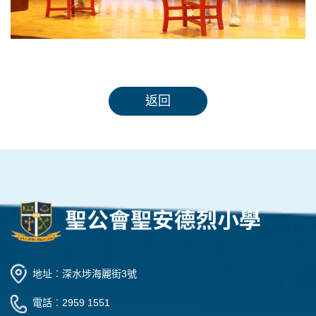
返回
地址︰深水埗海麗街3號
電話︰2959 1551