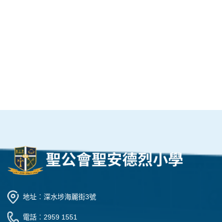
地址︰深水埗海麗街3號
電話︰2959 1551